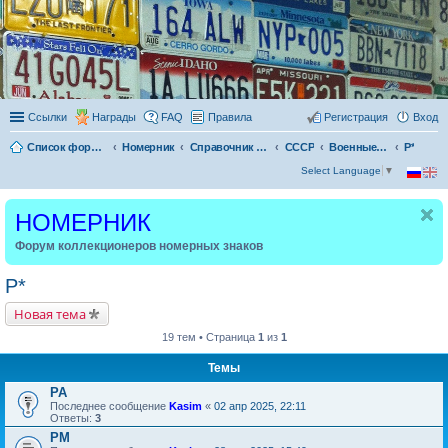
Ссылки
Награды
FAQ
Правила
Регистрация
Вход
Список форумов
Номерник
Справочник номерника
СССР
Военные номера СССР
Р*
Select Language
▼
НОМЕРНИК
Форум коллекционеров номерных знаков
Р*
Новая тема
19 тем • Страница
1
из
1
Темы
РА
Последнее сообщение
Kasim
«
02 апр 2025, 22:11
Ответы:
3
РМ